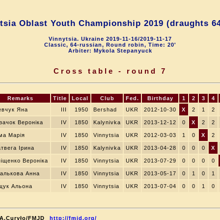
tsia Oblast Youth Championship 2019 (draughts 6
Vinnytsia. Ukraine 2019-11-16/2019-11-17
Classic, 64-russian, Round robin, Time: 20'
Arbiter: Mykola Stepanyuck
Cross table - round 7
Remarks
Title
Local
Club
Fed.
Birthday
1
2
3
4
вчук Яна
III
1950
Bershad
UKR
2012-10-30
X
2
1
2
зачок Вероніка
IV
1850
Kalynivka
UKR
2013-12-12
0
X
2
2
ма Марія
IV
1850
Vinnytsia
UKR
2012-03-03
1
0
X
2
твега Ірина
IV
1850
Kalynivka
UKR
2013-04-28
0
0
0
X
іщенко Вероніка
IV
1850
Vinnytsia
UKR
2013-07-29
0
0
0
0
алькова Анна
IV
1850
Vinnytsia
UKR
2013-05-17
0
1
0
1
щук Альона
IV
1850
Vinnytsia
UKR
2013-07-04
0
0
1
0
) A.Curyło/FMJD
http://fmjd.org/