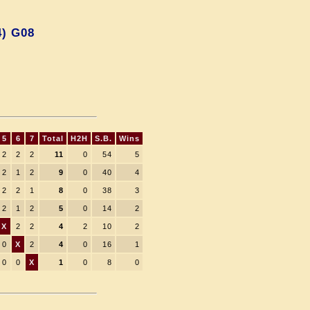
4) G08
5
6
7
Total
H2H
S.B.
Wins
2
2
2
11
0
54
5
2
1
2
9
0
40
4
2
2
1
8
0
38
3
2
1
2
5
0
14
2
X
2
2
4
2
10
2
0
X
2
4
0
16
1
0
0
X
1
0
8
0