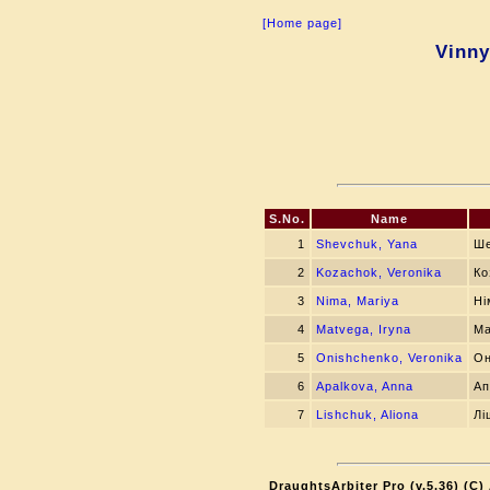
[Home page]
Vinny
S.No.
Name
1
Shevchuk, Yana
Ше
2
Kozachok, Veronika
Ко
3
Nima, Mariya
Ні
4
Matvega, Iryna
Ма
5
Onishchenko, Veronika
Он
6
Apalkova, Anna
Ап
7
Lishchuk, Aliona
Лі
DraughtsArbiter Pro (v.5.36) (C