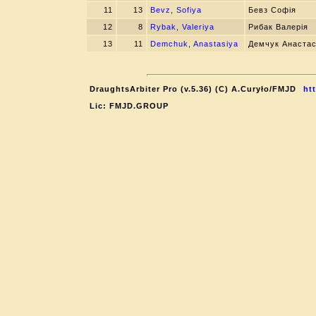
11
13
Bevz, Sofiya
Бевз Софія
12
8
Rybak, Valeriya
Рибак Валерія
13
11
Demchuk, Anastasiya
Демчук Анастас
DraughtsArbiter Pro (v.5.36) (C) A.Curyło/FMJD
htt
Lic: FMJD.GROUP