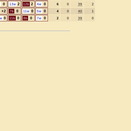
0
2
2
0
w
13w
12b
4w
6
0
39
2
+2
0
0
0
7b
11w
5w
4
0
40
1
0
0
0
0
0w
11b
8b
7w
2
0
39
0