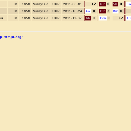
+2
0
0
IV
1850
Vinnytsia
UKR
2011-06-01
10b
5b
3
0
2
0
IV
1850
Vinnytsia
UKR
2011-10-24
4w
13b
8w
0
0
+2
ія
IV
1850
Vinnytsia
UKR
2011-11-07
6b
12w
1
p://fmjd.org/