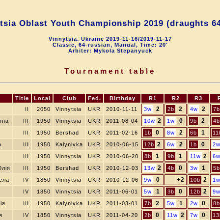
tsia Oblast Youth Championship 2019 (draughts 6
Vinnytsia. Ukraine 2019-11-16/2019-11-17
Classic, 64-russian, Manual, Time: 20'
Arbiter: Mykola Stepanyuck
Tournament table
Title
Local
Club
Fed.
Birthday
R1
R2
R3
2
2
2
II
2050
Vinnytsia
UKR
2010-11-11
3w
2b
4w
7b
2
0
2
яна
III
1950
Vinnytsia
UKR
2011-08-04
10w
1w
9b
4b
0
2
1
III
1950
Bershad
UKR
2011-02-16
1b
8w
6b
11
2
2
0
а
III
1950
Kalynivka
UKR
2010-06-15
12b
6w
1b
2
1
1
2
III
1950
Vinnytsia
UKR
2010-06-20
8b
9b
11w
6
2
0
1
Юлія
III
1950
Bershad
UKR
2010-12-03
13w
4b
3w
5b
0
+2
2
ела
IV
1850
Vinnytsia
UKR
2010-12-06
9w
10b
1
1
0
2
IV
1850
Vinnytsia
UKR
2011-06-01
5w
3b
12b
9
2
1
0
ія
III
1950
Kalynivka
UKR
2011-03-01
7b
5w
2w
8b
0
2
0
я
IV
1850
Vinnytsia
UKR
2011-04-20
2b
11w
7w
13