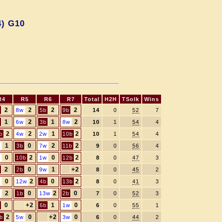
4) G10
R4
R5
R6
R7
Total
H2H
TSolk
Wins
2
2
2
2
8w
5b
9b
14
0
52
7
1
2
1
2
6w
3b
8w
10
1
54
4
2
2
1
2
b
4w
2w
10b
10
1
54
4
1
0
2
2
w
3b
7w
11b
9
0
56
4
0
2
0
2
w
10b
1w
12b
8
0
47
3
2
0
1
+2
2b
9w
8
0
45
2
0
2
0
2
w
12w
4b
13b
8
0
41
3
2
0
2
0
w
1b
13w
2b
7
0
52
3
0
+2
1
0
6b
1w
6
0
55
1
2
0
+2
0
b
5w
3w
6
0
44
2