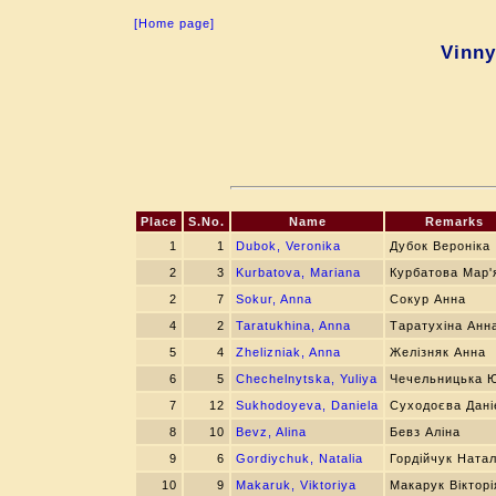
[Home page]
Vinny
Place
S.No.
Name
Remarks
1
1
Dubok, Veronika
Дубок Вероніка
2
3
Kurbatova, Mariana
Курбатова Мар'
2
7
Sokur, Anna
Сокур Анна
4
2
Taratukhina, Anna
Таратухіна Анн
5
4
Zhelizniak, Anna
Желізняк Анна
6
5
Chechelnytska, Yuliya
Чечельницька 
7
12
Sukhodoyeva, Daniela
Суходоєва Дані
8
10
Bevz, Alina
Бевз Аліна
9
6
Gordiychuk, Natalia
Гордійчук Натал
10
9
Makaruk, Viktoriya
Макарук Вікторі