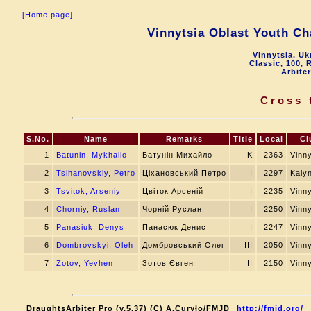
[Home page]
Vinnytsia Oblast Youth Ch
Vinnytsia. Uk
Classic, 100, 
Arbite
Cross 
S.No.
Name
Remarks
Title
Local
Cl
1
Batunin, Mykhailo
Батунін Михайло
K
2363
Vinny
2
Tsihanovskiy, Petro
Ціхановський Петро
I
2297
Kaly
3
Tsvitok, Arseniy
Цвіток Арсеній
I
2235
Vinny
4
Chorniy, Ruslan
Чорній Руслан
I
2250
Vinny
5
Panasiuk, Denys
Панасюк Денис
I
2247
Vinny
6
Dombrovskyi, Oleh
Домбровський Олег
III
2050
Vinny
7
Zotov, Yevhen
Зотов Євген
II
2150
Vinny
DraughtsArbiter Pro (v.5.37) (C) A.Curyło/FMJD
http://fmjd.org/