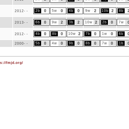
2b
0
5w
0
4b
0
9w
2
10b
2
8b
2012- -
6b
0
9w
2
3b
2
10w
2
2b
0
7w
2013- -
4b
0
8b
0
10w
2
7b
0
1w
0
6b
2012- -
5b
0
4w
0
9b
0
8b
0
7w
0
1b
2000- -
s://fmjd.org/