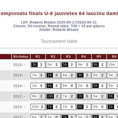
cempionatu finals U-8 jaunietes 64 laucinu damb
LDF, Roberts Misāns 2020-06-17/2020-06-21
Classic, 64-russian, Round robin, T40 + 10 par gājenu
Arbiter: Roberts Misans
Tournament table
Birthday
R1
R2
R3
R4
R5
R6
3b
2
2w
2
5b
2
4w
2
9b
2
10w
2013- -
7w
2
1b
0
6w
2
3b
2
8w
2
5w
2014- -
1w
0
6b
2
8w
0
2w
0
5b
2
4w
2014- -
9w
2
10b
2
7w
2
1b
0
6w
2
3b
2012- -
10w
2
7b
2
1w
0
6b
1
3w
0
2b
2013- -
8w
2
3w
0
2b
0
5w
1
4b
0
9w
2012- -