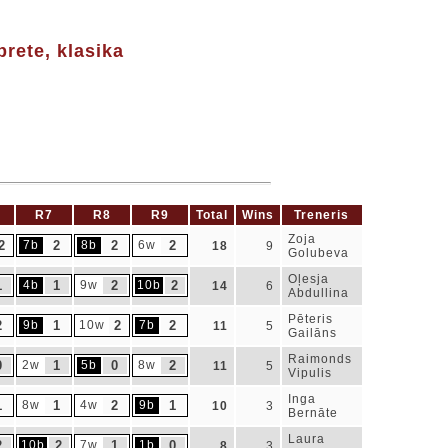
rete, klasika
R7
R8
R9
Total
Wins
Treneris
Zoja
2
7b
2
8b
2
6w
2
18
9
Golubeva
Oļesja
1
4b
1
9w
2
10b
2
14
6
Abdullina
Pēteris
2
9b
1
10w
2
7b
2
11
5
Gailāns
Raimonds
0
2w
1
5b
0
8w
2
11
5
Vipulis
Inga
1
8w
1
4w
2
9b
1
10
3
Bernāte
Laura
2
10b
2
7w
1
1b
0
8
3