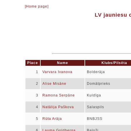
[Home page]
LV jauniesu 
Place
Name
Klubs/Pilsēta
1
Varvara Ivanova
Bolderāja
2
Alise Misāne
Domātprieks
3
Ramona Serpāne
Kuldīga
4
Natālija Paškova
Salaspils
5
Rūta Arāja
BNBJSS
6
Lauma Goldberga
Baloži