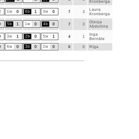
Kronberga
Laura
2
1w
0
6b
1
3w
0
7
3
Kronberga
Oļesja
0
5b
1
1w
0
4b
0
7
3
Abdullina
Inga
0
3w
1
2b
0
5w
1
4
1
Bernāte
0
6w
0
3b
0
2w
0
0
0
Rīga