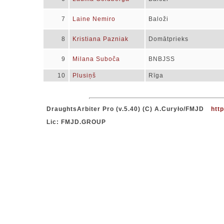
7
Laine Nemiro
Baloži
8
Kristiana Pazniak
Domātprieks
9
Milana Suboča
BNBJSS
10
Plusiņš
Rīga
DraughtsArbiter Pro (v.5.40) (C) A.Curyło/FMJD
http
Lic: FMJD.GROUP