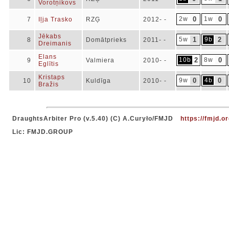
Vorotņikovs
2w
0
1w
0
7
Iļja Trasko
RZĢ
2012- -
Jēkabs
5w
1
9b
2
8
Domātprieks
2011- -
Dreimanis
Elans
10b
2
8w
0
9
Valmiera
2010- -
Eglītis
Kristaps
9w
0
4b
0
10
Kuldīga
2010- -
Bražis
DraughtsArbiter Pro (v.5.40) (C) A.Curyło/FMJD
https://fmjd.or
Lic: FMJD.GROUP