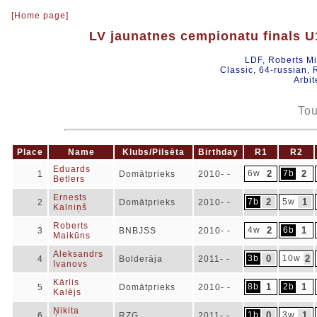
[Home page]
LV jaunatnes cempionatu finals U
LDF, Roberts M
Classic, 64-russian, 
Arbit
Tou
Place
Name
Klubs/Pilsēta
Birthday
R1
R2
Eduards
6w
2
7b
2
1
Domātprieks
2010- -
Betlers
Ernests
7b
2
5w
1
2
Domātprieks
2010- -
Kalniņš
Roberts
4w
2
6b
1
3
BNBJSS
2010- -
Maikūns
Aleksandrs
3b
0
10w
2
4
Bolderāja
2011- -
Ivanovs
Kārlis
8b
1
2b
1
5
Domātprieks
2010- -
Kalējs
Ņikita
1b
0
3w
1
6
RZĢ
2011- -