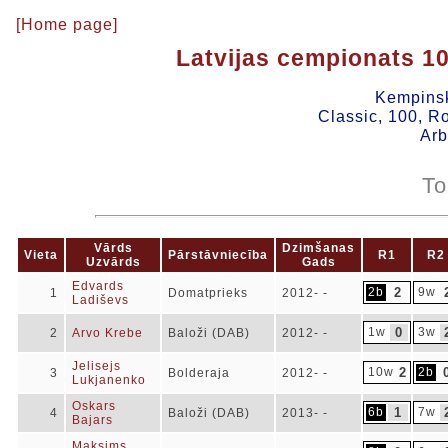
[Home page]
Latvijas cempionats 1
Kempinsk
Classic, 100, R
Arb
To
Vārds
Dzimšanas
Vieta
Pārstāvniecība
R1
R2
Uzvārds
Gads
Edvards
2b
2
9w
1
Domatprieks
2012- -
Ladiševs
1w
0
3w
2
Arvo Krebe
Baloži (DAB)
2012- -
Jelisejs
10w
2
2b
3
Bolderaja
2012- -
Lukjanenko
Oskars
6b
1
7w
4
Baloži (DAB)
2013- -
Bajars
Maksims