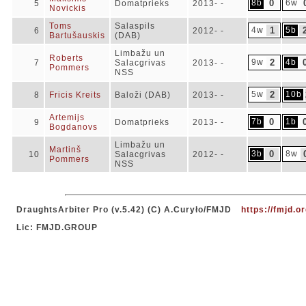
8b
0
6w
5
Domatprieks
2013- -
Novickis
Toms
Salaspils
4w
1
5b
6
2012- -
Bartušauskis
(DAB)
Limbažu un
Roberts
9w
2
4b
7
Salacgrivas
2013- -
Pommers
NSS
5w
2
10b
8
Fricis Kreits
Baloži (DAB)
2013- -
Artemijs
7b
0
1b
9
Domatprieks
2013- -
Bogdanovs
Limbažu un
Martinš
3b
0
8w
10
Salacgrivas
2012- -
Pommers
NSS
DraughtsArbiter Pro (v.5.42) (C) A.Curyło/FMJD
https://fmjd.or
Lic: FMJD.GROUP