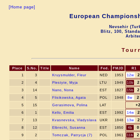
[Home page]
European Championsh
Nevsehir (Tur
Blitz, 100, Stand
Arbite
Tour
Place
S.No.
Title
Name
Fed.
FMJD
R1
2
1
3
Kruysmulder, Fleur
NED
1953
12w
2
2
4
Plestyte, Myja
LTU
1949
10b
2
3
14
Nano, Nona
EST
1827
15b
2
4
5
Flisikowska, Agata
POL
1948
8w
+
5
15
Gerasimova, Polina
LAT
2
6
1
Kello, Emilia
EST
1992
14w
2
7
13
Kvasnevska, Vladyslava
UKR
1848
13w
0
8
12
Elbrecht, Susanna
EST
1850
4b
2
9
2
Tomczak, Patrycja (7)
POL
1961
11b