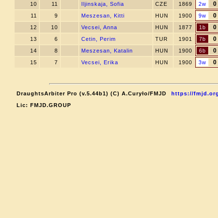
0
10
11
Iljinskaja, Sofia
CZE
1869
2w
0
11
9
Meszesan, Kitti
HUN
1900
9w
0
12
10
Vecsei, Anna
HUN
1877
1b
0
13
6
Cetin, Perim
TUR
1901
7b
0
14
8
Meszesan, Katalin
HUN
1900
6b
0
15
7
Vecsei, Erika
HUN
1900
3w
DraughtsArbiter Pro (v.5.44b1) (C) A.Curyło/FMJD
https://fmjd.or
Lic: FMJD.GROUP