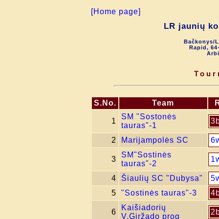
[Home page]
LR jaunių k
Bačkonys/L
Rapid, 64
Arbi
Tour
S.No.
Team
SM "Sostonės
1
3
tauras"-1
2
Marijampolės SC
6
SM"Sostinės
3
1
tauras"-2
4
Šiaulių SC "Dubysa"
5
5
"Sostinės tauras"-3
4
Kaišiadorių
6
2
V.Giržado prog