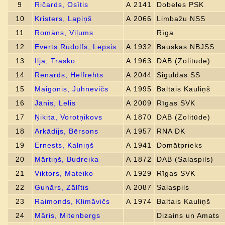
9
Ričards, Osītis
A 2141
Dobeles PSK
10
Kristers, Lapiņš
A 2066
Limbažu NSS
11
Romāns, Viļums
Rīga
12
Everts Rūdolfs, Lepsis
A 1932
Bauskas NBJSS
13
Iļja, Trasko
A 1963
DAB (Zolitūde)
14
Renards, Helfrehts
A 2044
Siguldas SS
15
Maigonis, Juhnevičs
A 1995
Baltais Kauliņš
16
Jānis, Lelis
A 2009
Rīgas SVK
17
Ņikita, Vorotņikovs
A 1870
DAB (Zolitūde)
18
Arkādijs, Bērsons
A 1957
RNA DK
19
Ernests, Kalniņš
A 1941
Domātprieks
20
Mārtiņš, Budreika
A 1872
DAB (Salaspils)
21
Viktors, Mateiko
A 1929
Rīgas SVK
22
Gunārs, Zālītis
A 2087
Salaspils
23
Raimonds, Klimāvičs
A 1974
Baltais Kauliņš
24
Māris, Mitenbergs
Dizains un Amats