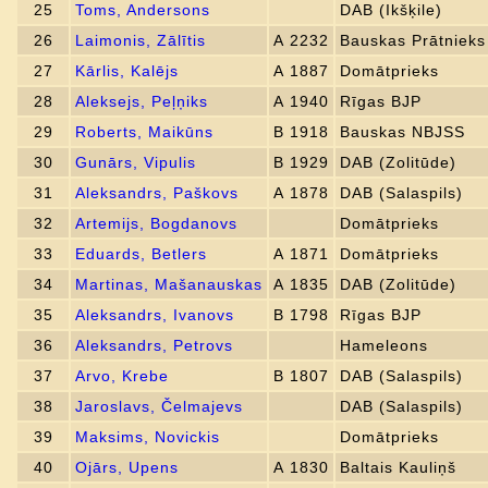
25
Toms, Andersons
DAB (Ikšķile)
26
Laimonis, Zālītis
A 2232
Bauskas Prātnieks
27
Kārlis, Kalējs
A 1887
Domātprieks
28
Aleksejs, Peļņiks
A 1940
Rīgas BJP
29
Roberts, Maikūns
B 1918
Bauskas NBJSS
30
Gunārs, Vipulis
B 1929
DAB (Zolitūde)
31
Aleksandrs, Paškovs
A 1878
DAB (Salaspils)
32
Artemijs, Bogdanovs
Domātprieks
33
Eduards, Betlers
A 1871
Domātprieks
34
Martinas, Mašanauskas
A 1835
DAB (Zolitūde)
35
Aleksandrs, Ivanovs
B 1798
Rīgas BJP
36
Aleksandrs, Petrovs
Hameleons
37
Arvo, Krebe
B 1807
DAB (Salaspils)
38
Jaroslavs, Čelmajevs
DAB (Salaspils)
39
Maksims, Novickis
Domātprieks
40
Ojārs, Upens
A 1830
Baltais Kauliņš