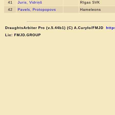
41
Juris, Vidriņš
Rīgas SVK
42
Pavels, Protopopovs
Hameleons
DraughtsArbiter Pro (v.5.44b1) (C) A.Curyło/FMJD
http
Lic: FMJD.GROUP