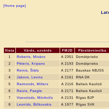
[Home page]
Lat
Vieta
Vārds, uzvārds
FMJD
Pārstāvniecība
1
Roberts, Misāns
A 2351
Domātprieks
2
Pēteris, Kripans
A 2193
Domātprieks
3
Reinis, Štāls
A 2177
Bauskas NBJSS
4
Jakovs, Levins
A 2161
RNA DK
5
Raimonds, Millers
A 2116
Baltais Kauliņš
6
Raivis, Paegle
A 2171
Baltais Kauliņš
7
Vsevolods, Mitrēvičs
A 2131
Rīgas BJP
8
Leonīds, Bičkovskis
A 1977
Rīgas SVK