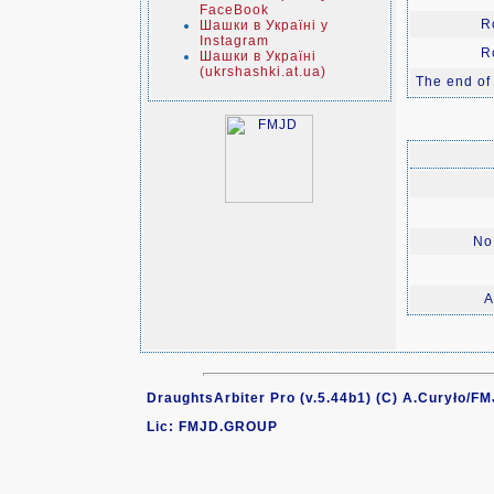
FaceBook
R
Шашки в Україні у
Instagram
R
Шашки в Україні
(ukrshashki.at.ua)
The end of
No.
A
DraughtsArbiter Pro (v.5.44b1) (C) A.Curyło/F
Lic: FMJD.GROUP