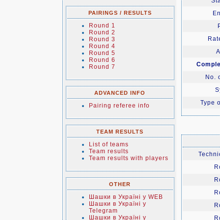
Sta
PAIRINGS / RESULTS
En
Round 1
Round 2
Rate
Round 3
Round 4
A
Round 5
Round 6
Comple
Round 7
No. 
S
ADVANCED INFO
Type o
Pairing referee info
TEAM RESULTS
List of teams
Team results
Technic
Team results with players
R
R
OTHER
R
Шашки в Україні у WEB
Шашки в Україні у
R
Telegram
Шашки в Україні у
R