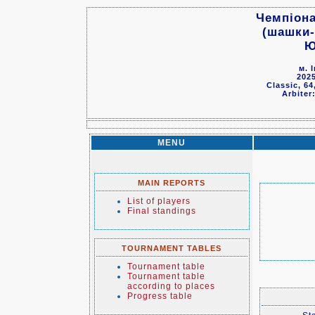
Чемпіона
(шашки-
Ю
м. 
2025
Classic, 64
Arbiter
MENU
MAIN REPORTS
List of players
Final standings
TOURNAMENT TABLES
Tournament table
Tournament table
according to places
Progress table