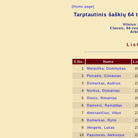
[Home page]
Tarptautinis šaškių 64 
Vilnius
Classic, 64-ru
Arbi
Lis
S.No.
Name
Lo
1
Matijoška, Dominykas
2
2
Petraitis, Gintautas
2
3
Domarkas, Audrius
2
4
Norkus, Domantas
2
5
Dinius, Rimantas
2
6
Damskis, Reinaldas
2
7
Aleknavičius, Vilius
2
8
Domarkas, Rytis
2
9
Vengelis, Lukas
2
10
Papulovas, Aleksejus
2