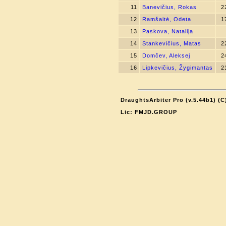
11
Banevičius, Rokas
2
12
Ramšaitė, Odeta
1
13
Paskova, Natalija
14
Stankevičius, Matas
2
15
Domčev, Aleksej
2
16
Lipkevičius, Žygimantas
2
DraughtsArbiter Pro (v.5.44b1) (
Lic: FMJD.GROUP