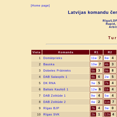
[Home page]
Latvijas komandu če
Rīga/LDF
Rapid, 
Arbit
Tur
Vieta
Komanda
R1
R2
7
4
1
Domātprieks
11w
6w
7
3
2
Bauska
10w
4b
3
8
3
Dobeles Prātnieks
5b
9b
6
5
4
DAB Salaspils 1
8b
2w
5
4
5
DK RNA
3w
7b
6
4
6
Baltais Kauliņš 1
12w
1b
4
4
7
DAB Zolitūde 1
9w
5w
2
7
8
DAB Zolitūde 2
4w
11b
4
0
9
Rīgas BJP
7b
3w
1
4
10
Rīgas SVK
2b
12b