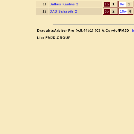
1
1
11
Baltais Kauliņš 2
1b
8w
2
4
12
DAB Salaspils 2
6b
10w
DraughtsArbiter Pro (v.5.44b1) (C) A.Curyło/FMJD
h
Lic: FMJD.GROUP