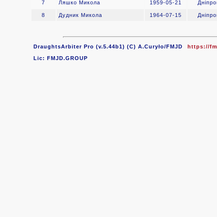
7
Ляшко Микола
1959-05-21
Дніпр
8
Дудник Микола
1964-07-15
Дніпр
DraughtsArbiter Pro (v.5.44b1) (C) A.Curyło/FMJD
https://fm
Lic: FMJD.GROUP