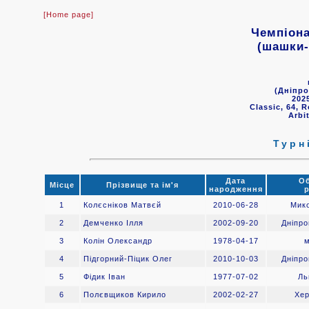
[Home page]
Чемпіона
(шашки-
(Дніпро
202
Classic, 64, 
Arbit
Турн
Дата
Об
Місце
Прізвище та ім'я
народження
р
1
Колєсніков Матвєй
2010-06-28
Мико
2
Демченко Ілля
2002-09-20
Дніпр
3
Колін Олександр
1978-04-17
м
4
Підгорний-Піцик Олег
2010-10-03
Дніпр
5
Фідик Іван
1977-07-02
Ль
6
Полєвщиков Кирило
2002-02-27
Хер