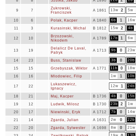
22b
2
2b
8
8
Szutka, Jakub
A 1890
Zukrowski,
13w
2
5w
9
7
A 1861
Franciszek
6b
1
16w
10
6
Polak, Kacper
A 1840
15w
2
4b
11
3
Kurasinski, Michal
B 1812
Brzozowski,
17b
1
6w
12
10
A 1789
Nikodem
Delalicz De Laval,
9b
0
23w
13
19
A 1713
Patryk
3b
0
20b
14
23
Buss, Stanislaw
11b
0
18w
15
15
Grzebyszak, Wiktor
A 1771
1w
1
10b
16
16
Mlodowiec, Filip
Lukaszewicz,
12w
1
24b
17
22
Ignacy
4b
0
15b
18
21
Maj, Kacper
B 1736
23b
2
1w
19
12
Ludwik, Milosz
B 1730
7b
0
14w
20
17
Niewinski, Eryk
A 1712
2w
0
22b
21
14
Zgarda, Julian
A 1631
8w
0
21w
22
20
Zgarda, Sylwester
A 1698
19w
0
13b
23
24
Zawitkowski, Patryk