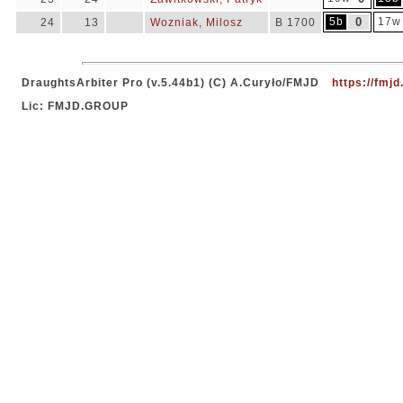
5b
0
17w
24
13
Wozniak, Milosz
B 1700
DraughtsArbiter Pro (v.5.44b1) (C) A.Curyło/FMJD
https://fmjd
Lic: FMJD.GROUP