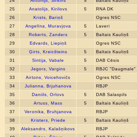
24
Antonijs, Širkins
5
Baltais Kauliņš
25
Anatolijs, Kirilovs
5
RNA DK
26
Krists, Bariņš
Ogres NSC
27
Angelīna, Muravjova
5
Laveri
28
Roberts, Zanders
5
Baltais Kauliņš
29
Edvards, Liepiņš
Ogres NSC
30
Ģirts, Kreicšteins
5
Baltais Kauliņš
31
Sintija, Vabale
5
DAB Cēsis
32
Jegors, Vargins
5
RBJC "Daugmale"
33
Airtons, Voicehovičs
Ogres NSC
34
Julianna, Brjuhanova
RBJP
35
Daniils, Orlovs
5
DAB Salaspils
36
Artuss, Mass
5
Baltais Kauliņš
37
Veronika, Bruhjanova
RBJP
38
Kristers, Priede
5
Baltais Kauliņš
39
Aleksandrs, Kalašņikovs
RBJP