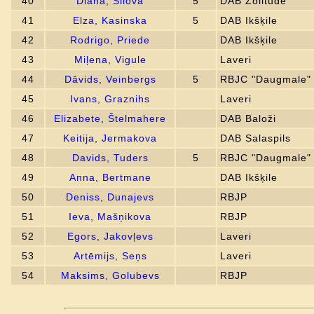
40
Diāna, Šilova
5
DAB Zolitūde
41
Elza, Kasinska
5
DAB Ikšķile
42
Rodrigo, Priede
DAB Ikšķile
43
Miļena, Vigule
Laveri
44
Dāvids, Veinbergs
5
RBJC "Daugmale"
45
Ivans, Graznihs
Laveri
46
Elizabete, Štelmahere
DAB Baloži
47
Keitija, Jermakova
DAB Salaspils
48
Davids, Tuders
5
RBJC "Daugmale"
49
Anna, Bertmane
DAB Ikšķile
50
Deniss, Dunajevs
RBJP
51
Ieva, Mašņikova
RBJP
52
Egors, Jakovļevs
Laveri
53
Artēmijs, Seņs
Laveri
54
Maksims, Golubevs
RBJP