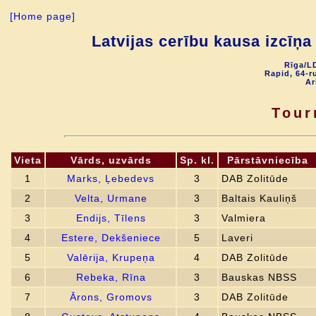
[Home page]
Latvijas cerību kausa izcīņ
Rīga/LD
Rapid, 64-r
Ar
Tour
Vieta
Vārds, uzvārds
Sp. kl.
Pārstāvniecība
1
Marks, Ļebedevs
3
DAB Zolitūde
2
Velta, Urmane
3
Baltais Kauliņš
3
Endijs, Tīlens
3
Valmiera
4
Estere, Dekšeniece
5
Laveri
5
Valērija, Krupeņa
4
DAB Zolitūde
6
Rebeka, Rīna
3
Bauskas NBSS
7
Ārons, Gromovs
3
DAB Zolitūde