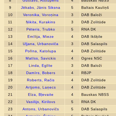
8
Gustavs, Atstupens
4
Bauskas NBSS
9
Jēkabs, Jānis Siksna
5
Baltais Kauliņš
10
Veronika, Voroņina
3
DAB Baloži
11
Ņikita, Kurakins
3
DAB Zolitūde
12
Pēteris, Trubko
5
RNA DK
13
Emīlija, Mieze
4
DAB Ikšķile
14
Uļjana, Urbanoviča
3
DAB Salaspils
15
Polīna, Katolupa
4
DAB Zolitūde
16
Matīss, Savickis
4
Ogres NSC
17
Linda, Eglīte
3
DAB Baloži
18
Damīrs, Bobers
4
RBJP
19
Roberts, Račis
4
DAB Zolitūde
20
Artjoms, Laņecs
4
DAB Zolitūde
21
Elza, Bļevaite
4
Bauskas NBSS
22
Vasilijs, Kirilovs
5
RNA DK
23
Antons, Urbanovičs
5
DAB Salaspils