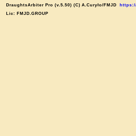
DraughtsArbiter Pro (v.5.50) (C) A.Curyło/FMJD
https:/
Lic: FMJD.GROUP