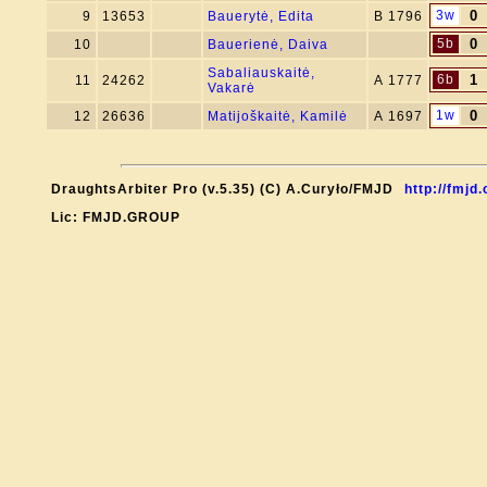
3w
0
9
13653
Bauerytė, Edita
B 1796
5b
0
10
Bauerienė, Daiva
Sabaliauskaitė,
6b
1
11
24262
A 1777
Vakarė
1w
0
12
26636
Matijoškaitė, Kamilė
A 1697
DraughtsArbiter Pro (v.5.35) (C) A.Curyło/FMJD
http://fmjd.
Lic: FMJD.GROUP