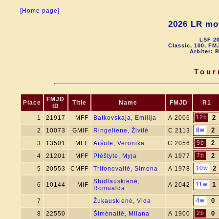
[Home page]
2026 LR mo
LSF 20
Classic, 100, FM
Arbiter: 
Tour
FMJD
Place
Title
Name
FMJD
R1
ID
12b
2
1
21917
MFF
Batkovskaja, Emilija
A 2006
8w
2
2
10073
GMIF
Ringeliene, Živilė
C 2113
9b
2
3
13501
MFF
Aršulė, Veronika
C 2056
7b
2
4
21201
MFF
Plėštytė, Myja
A 1977
10w
2
5
20553
CMFF
Trifonovaitė, Simona
A 1978
Shidlauskienė,
11w
1
6
10144
MIF
A 2042
Romualda
4w
0
7
Žukauskienė, Vida
2b
0
8
22550
Šimėnaitė, Milana
A 1900