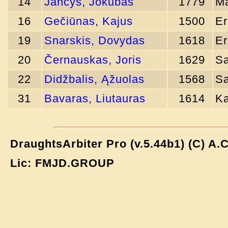
14
Jančys, Jokubas
1779
Ma
16
Gečiūnas, Kajus
1500
Er
19
Snarskis, Dovydas
1618
Er
20
Černauskas, Joris
1629
Sa
22
Didžbalis, Ąžuolas
1568
Sa
31
Bavaras, Liutauras
1614
K
DraughtsArbiter Pro (v.5.44b1) (C) A
Lic: FMJD.GROUP