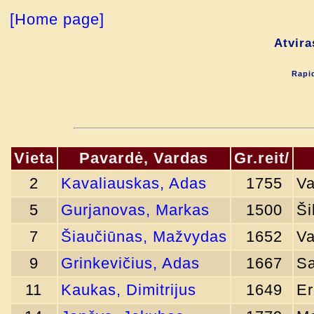
[Home page]
Atvira
Rapid
Vieta
Pavardė, Vardas
Gr.reit/
2
Kavaliauskas, Adas
1755
Va
5
Gurjanovas, Markas
1500
Ši
7
Šiaučiūnas, Mažvydas
1652
Va
9
Grinkevičius, Adas
1667
Sa
11
Kaukas, Dimitrijus
1649
Er