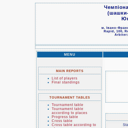
Чемпіона
(шашки-
Юн
м. Івано-Франк
Rapid, 100, R
Arbiter
MENU
MAIN REPORTS
List of players
Final standings
TOURNAMENT TABLES
Tournament table
Tournament table
according to places
Progress table
Cross table
Cross table according to
Sta