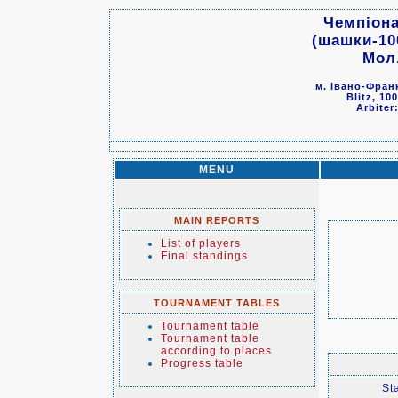
Чемпіона
(шашки-10
Мол.
м. Івано-Франк
Blitz, 10
Arbiter
MENU
MAIN REPORTS
List of players
Final standings
TOURNAMENT TABLES
Tournament table
Tournament table
according to places
Progress table
Sta