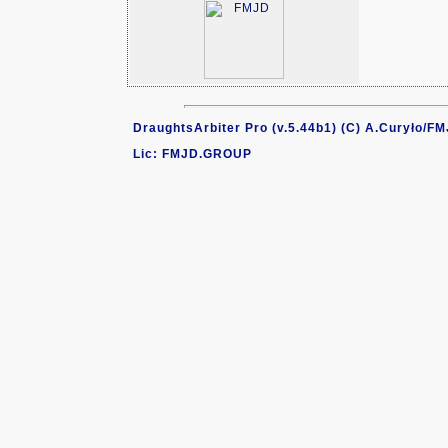
DraughtsArbiter Pro (v.5.44b1) (C) A.Curyło/F
Lic: FMJD.GROUP