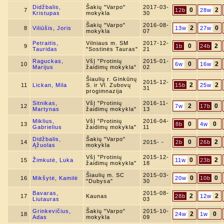
Didžbalis,
Šakių "Varpo"
2017-03-
0
2
7
12b
28w
Kristupas
mokykla
30
Šakių "Varpo"
2016-08-
2
0
8
Viliūšis, Joris
13w
27w
mokykla
07
Petraitis,
Vilniaus m. SM
2017-12-
0
2
9
1b
24b
Tauridas
"Sostinės Tauras"
21
Raguckas,
VšĮ "Protinių
2015-01-
0
2
10
6w
16w
Marijus
žaidimų mokykla"
02
Šiaulių r. Ginkūnų
2015-12-
2
2
11
Lickan, Mila
S. ir Vl. Zubovų
15b
25w
31
progimnazija
Sitnikas,
VšĮ "Protinių
2016-11-
2
0
12
7w
17b
Martynas
žaidimų mokykla"
13
Miklius,
VšĮ "Protinių
2016-04-
0
0
13
8b
4w
Gabrielius
žaidimų mokykla"
11
Didžbalis,
Šakių "Varpo"
0
2
14
2015- -
2b
26b
Ąžuolas
mokykla
VšĮ "Protinių
2015-12-
0
2
15
Žimkutė, Luka
11w
23b
žaidimų mokykla"
18
Šiaulių m. SC
2015-03-
0
0
16
Mikšytė, Kamilė
20w
10b
"Dubysa"
30
Bavaras,
2015-08-
2
2
17
Kaunas
28b
12w
Liutauras
03
Grinkevičius,
Šakių "Varpo"
2015-10-
2
0
18
24w
1w
Adas
mokykla
09