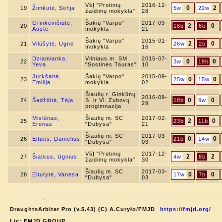
VšĮ "Protinių
2016-12-
0
2
19
Žimkutė, Sofija
5w
22w
žaidimų mokykla"
28
Grinkevičiūtė,
Šakių "Varpo"
2017-09-
2
0
20
16b
6b
Austė
mokykla
21
Šakių "Varpo"
2015-01-
2
0
21
Vilūšytė, Ugnė
26w
2b
mokykla
16
Dziamianka,
Vilniaus m. SM
2015-07-
0
0
22
3w
19b
Yeva
"Sostinės Tauras"
10
Jurkšaitė,
Šakių "Varpo"
2015-09-
0
0
23
25w
15w
Emilija
mokykla
02
Šiaulių r. Ginkūnų
2016-09-
0
0
24
Šadžiūtė, Tėja
S. ir Vl. Zubovų
18b
9w
29
progimnazija
Misiūnas,
Šiaulių m. SC
2017-02-
2
0
25
23b
11b
Eronas
"Dubysa"
21
Šiaulių m. SC
2017-03-
0
0
26
Eitutis, Danielius
21b
14w
"Dubysa"
03
VšĮ "Protinių
2017-12-
2
2
27
Šiatkus, Ugnius
4w
8b
žaidimų mokykla"
30
Šiaulių m. SC
2017-03-
0
0
28
Eitutytė, Vanesa
17w
7b
"Dubysa"
03
DraughtsArbiter Pro (v.5.43) (C) A.Curyło/FMJD
https://fmjd.org/
Lic: FMJD.GROUP