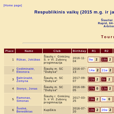
[Home page]
Respublikinis vaikų (2015 m.g. ir 
Šiauliai
Rapid, 64-
Arbite
Tour
Place
Name
Club
Birthday
R1
R2
Šiaulių r. Ginkūnų
2016-11-
2
2
1
Rūkas, Jokūbas
S. ir Vl. Zubovų
9w
18b
04
progimnazija
Gediminaitė,
Šiaulių m. SC
2016-07-
2
2
2
14w
21w
Eleonora
"Dubysa"
13
Baltrūnaitė,
Šiaulių m. SC
2017-09-
2
2
3
22b
5b
Žemyna
"Dubysa"
07
Šiaulių m. SC
2016-08-
0
2
4
Stonys, Jonas
27b
13b
"Dubysa"
05
Šiaulių r. Ginkūnų
Ramonas,
2017-03-
2
0
5
S. ir Vl. Zubovų
19b
3w
Simonas
25
progimnazija
Švelnė,
2016-07-
2
2
6
Kupiškis
10b
20w
Benediktas
20